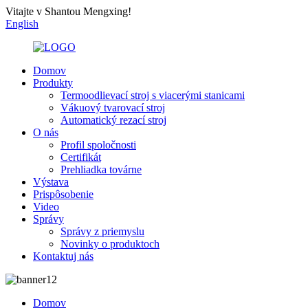
Vitajte v Shantou Mengxing!
English
Domov
Produkty
Termoodlievací stroj s viacerými stanicami
Vákuový tvarovací stroj
Automatický rezací stroj
O nás
Profil spoločnosti
Certifikát
Prehliadka továrne
Výstava
Prispôsobenie
Video
Správy
Správy z priemyslu
Novinky o produktoch
Kontaktuj nás
Domov