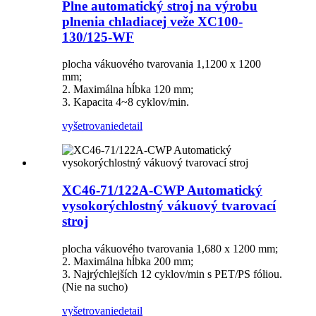
Plne automatický stroj na výrobu
plnenia chladiacej veže XC100-
130/125-WF
plocha vákuového tvarovania 1,1200 x 1200
mm;
2. Maximálna hĺbka 120 mm;
3. Kapacita 4~8 cyklov/min.
vyšetrovanie
detail
XC46-71/122A-CWP Automatický
vysokorýchlostný vákuový tvarovací
stroj
plocha vákuového tvarovania 1,680 x 1200 mm;
2. Maximálna hĺbka 200 mm;
3. Najrýchlejších 12 cyklov/min s PET/PS fóliou.
(Nie na sucho)
vyšetrovanie
detail