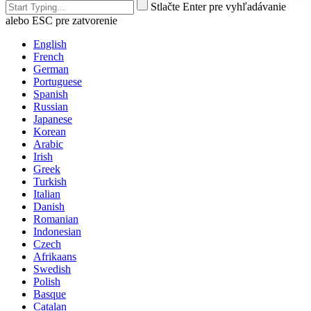
Stlačte Enter pre vyhľadávanie
alebo ESC pre zatvorenie
English
French
German
Portuguese
Spanish
Russian
Japanese
Korean
Arabic
Irish
Greek
Turkish
Italian
Danish
Romanian
Indonesian
Czech
Afrikaans
Swedish
Polish
Basque
Catalan