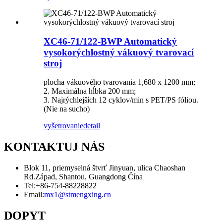
XC46-71/122-BWP Automatický
vysokorýchlostný vákuový tvarovací
stroj
plocha vákuového tvarovania 1,680 x 1200 mm;
2. Maximálna hĺbka 200 mm;
3. Najrýchlejších 12 cyklov/min s PET/PS fóliou.
(Nie na sucho)
vyšetrovanie
detail
KONTAKTUJ NÁS
Blok 11, priemyselná štvrť Jinyuan, ulica Chaoshan
Rd.Západ, Shantou, Guangdong Čína
Tel:
+86-754-88228822
Email:
mx1@stmengxing.cn
DOPYT