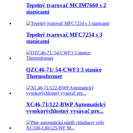
Tepelný tvarovač MCIM7660 s 2
stanicami
Tepelný tvarovač MFC7254 s 3
stanicami
QZC46-71/ 54-CWF3 3 stanice
Thermoformer
XC46-71/122-BWP Automatický
vysokorýchlostný vysávač pre...